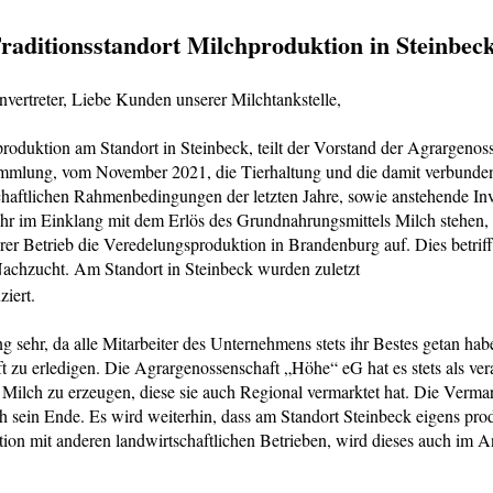
Traditionsstandort Milchproduktion in Steinbec
vertreter, Liebe Kunden unserer Milchtankstelle,
oduktion am Standort in Steinbeck, teilt der Vorstand der Agrargenos
mmlung, vom November 2021, die Tierhaltung und die damit verbunden
chaftlichen Rahmenbedingungen der letzten Jahre, sowie anstehende Inv
r im Einklang mit dem Erlös des Grundnahrungsmittels Milch stehen, 
erer Betrieb die Veredelungsproduktion in Brandenburg auf. Dies betri
Nachzucht. Am Standort in Steinbeck wurden zuletzt
iert.
 sehr, da alle Mitarbeiter des Unternehmens stets ihr Bestes getan hab
t zu erledigen. Die Agrargenossenschaft „Höhe“ eG hat es stets als ve
e Milch zu erzeugen, diese sie auch Regional vermarktet hat. Die Verm
ch sein Ende. Es wird weiterhin, dass am Standort Steinbeck eigens pr
ation mit anderen landwirtschaftlichen Betrieben, wird dieses auch im