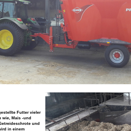
tellte Futter vieler
 wie, Mais -und
Getreideschrote und
wird in einem