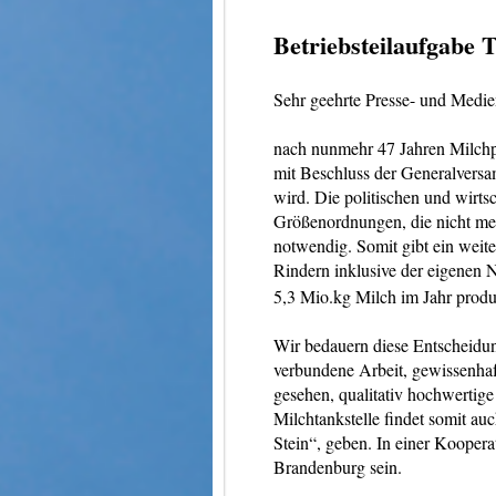
Betriebsteilaufgabe 
Sehr geehrte Presse- und Medien
nach nunmehr 47 Jahren Milchpr
mit Beschluss der Generalversa
wird. Die politischen und wirts
Größenordnungen, die nicht meh
notwendig. Somit gibt ein weit
Rindern inklusive der eigenen 
5,3 Mio.kg Milch im Jahr produz
Wir bedauern diese Entscheidung
verbundene Arbeit, gewissenhaf
gesehen, qualitativ hochwertig
Milchtankstelle findet somit au
Stein“, geben. In einer Kooper
Brandenburg sein.