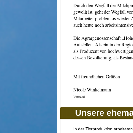
Durch den Wegfall der Milchprod
gewollt ist, geht der Wegfall vo
Mitarbeiter problemlos wieder A
auch heute noch arbeitsintensiv
Die Agrargenossenschaft „Höhe“
Aufstellen. Als ein in der Reg
als Produzent von hochwertige
dessen Bevölkerung, als Bestand
Mit freundlichen Grüßen
Nicole Winkelma
Vorstan
Unsere ehemal
In der Tierproduktion arbeitete