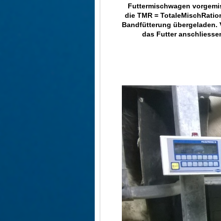
Futtermischwagen vorgemis
die TMR = TotaleMischRation
Bandfütterung übergeladen. 
das Futter anschliessen