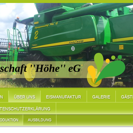
chaft ''Höhe'' eG
EN
ÜBER UNS
EISMANUFAKTUR
GALERIE
GÄST
TENSCHUTZERKLÄRUNG
RODUKTION
AUSBILDUNG